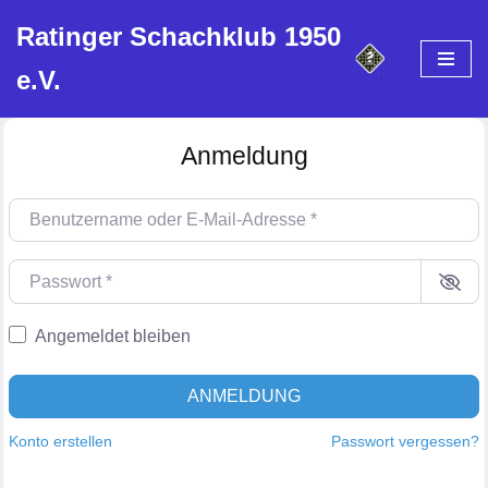
Ratinger Schachklub 1950
Zum
e.V.
Inhalt
springen
Anmeldung
Benutzername oder E-Mail-Adresse
*
Passwort
*
Angemeldet bleiben
ANMELDUNG
Konto erstellen
Passwort vergessen?